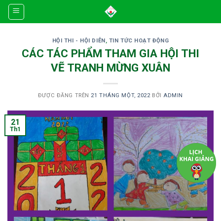
Skip
to
content
HỘI THI - HỘI DIỄN
,
TIN TỨC HOẠT ĐỘNG
CÁC TÁC PHẨM THAM GIA HỘI THI
VẼ TRANH MỪNG XUÂN
ĐƯỢC ĐĂNG TRÊN
21 THÁNG MỘT, 2022
BỞI
ADMIN
21
Th1