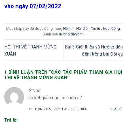
vào ngày 07/02/2022
Mục nhập này đã được đăng trong
Hội thi - Hội diễn
,
Tin tức hoạt động
.
Đánh dấu
đường dẫn tĩnh
.
HỘI THI VẼ TRANH MỪNG
Bài 3 Giới thiệu và Hướng dẫn
XUÂN
đệm trống bài Đội ca
1 BÌNH LUẬN TRÊN “
CÁC TÁC PHẨM THAM GIA HỘI
THI VẼ TRANH MỪNG XUÂN
”
Ý
Nói:
có kết quả cuộc thi chưa ạ?
12 THÁNG HAI, 2022 LÚC 9:29 CHIỀU
TRẢ LỜI
Trả lời