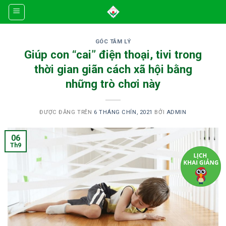
Skip
to
content
GÓC TÂM LÝ
Giúp con “cai” điện thoại, tivi trong
thời gian giãn cách xã hội bằng
những trò chơi này
ĐƯỢC ĐĂNG TRÊN
6 THÁNG CHÍN, 2021
BỞI
ADMIN
06
Th9