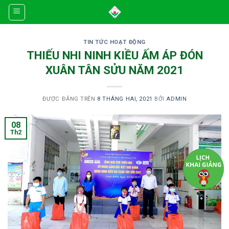
Skip
to
content
TIN TỨC HOẠT ĐỘNG
THIẾU NHI NINH KIỀU ẤM ÁP ĐÓN
XUÂN TÂN SỬU NĂM 2021
ĐƯỢC ĐĂNG TRÊN
8 THÁNG HAI, 2021
BỞI
ADMIN
08
Th2