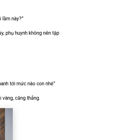
i lầm này?”
vậy, phụ huynh không nên tập
hanh tới mức nào con nhé”
i vàng, căng thẳng.