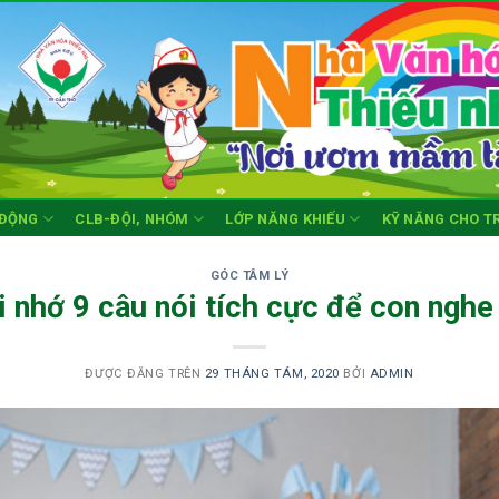
 ĐỘNG
CLB-ĐỘI, NHÓM
LỚP NĂNG KHIẾU
KỸ NĂNG CHO T
GÓC TÂM LÝ
i nhớ 9 câu nói tích cực để con nghe 
ĐƯỢC ĐĂNG TRÊN
29 THÁNG TÁM, 2020
BỞI
ADMIN