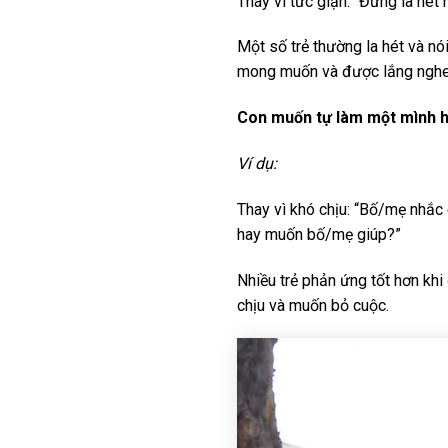
Thay vì tức giận: “Đừng la hét
Một số trẻ thường la hét và nó
mong muốn và được lắng nghe
Con muốn tự làm một mình 
Ví dụ:
Thay vì khó chịu: “Bố/mẹ nhắc c
hay muốn bố/mẹ giúp?”
Nhiều trẻ phản ứng tốt hơn kh
chịu và muốn bỏ cuộc.