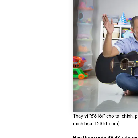
Thay vì “đổ lỗi” cho tài chín
minh họa: 123RF.com)
Hãy thêm món đồ đó vào quà