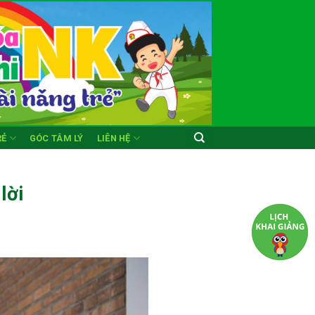
RẺ
GÓC TÂM LÝ
LIÊN HỆ
lời