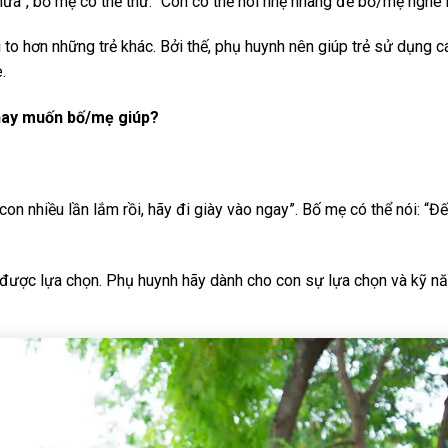
 nữa”, bố mẹ có thể thử: “Con có thể nói nhẹ nhàng để bố/mẹ nghe 
i to hơn những trẻ khác. Bởi thế, phụ huynh nên giúp trẻ sử dụng 
.
hay muốn bố/mẹ giúp?
on nhiều lần lắm rồi, hãy đi giày vào ngay”. Bố mẹ có thể nói: “Đế
i được lựa chọn. Phụ huynh hãy dành cho con sự lựa chọn và kỹ nă