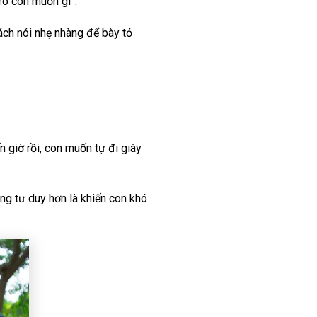
rõ con muốn gì”.
cách nói nhẹ nhàng để bày tỏ
n giờ rồi, con muốn tự đi giày
ng tư duy hơn là khiến con khó