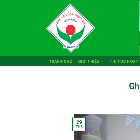
Skip
to
content
TRANG CHỦ
GIỚI THIỆU
TIN TỨC HOẠT
Gh
29
Th8