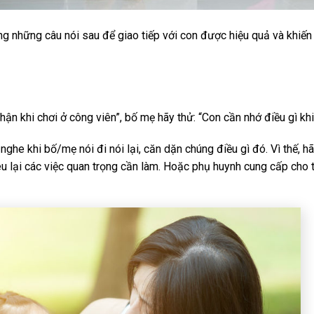
g những câu nói sau để giao tiếp với con được hiệu quả và khiến 
thận khi chơi ở công viên”, bố mẹ hãy thử: “Con cần nhớ điều gì kh
nghe khi bố/mẹ nói đi nói lại, căn dặn chúng điều gì đó. Vì thế, h
 lại các việc quan trọng cần làm. Hoặc phụ huynh cung cấp cho trẻ 