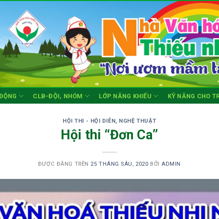
 ĐỘNG
CLB-ĐỘI, NHÓM
LỚP NĂNG KHIẾU
KỸ NĂNG CHO T
HỘI THI - HỘI DIỄN
,
NGHỆ THUẬT
Hội thi “Đơn Ca”
ĐƯỢC ĐĂNG TRÊN
25 THÁNG SÁU, 2020
BỞI
ADMIN