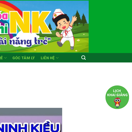
RẺ
GÓC TÂM LÝ
LIÊN HỆ