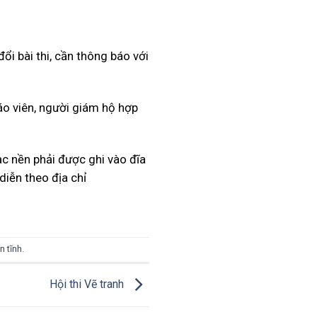
ổi bài thi, cần thông báo với
iáo viên, người giám hộ hợp
ạc nền phải được ghi vào đĩa
iễn theo địa chỉ
n tĩnh
.
Hội thi Vẽ tranh