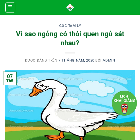
Skip
to
content
GÓC TÂM LÝ
Vì sao ngỗng có thói quen ngủ sát
nhau?
ĐƯỢC ĐĂNG TRÊN
7 THÁNG NĂM, 2020
BỞI
ADMIN
07
Th5