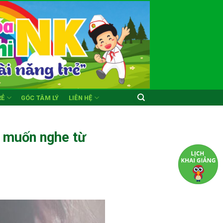
RẺ
GÓC TÂM LÝ
LIÊN HỆ
t muốn nghe từ