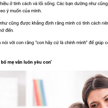
 nhiều ở tính cách và lối sống. Các bạn dường như cũn
heo ý muốn của mình.
như cũng được khẳng định rằng mình có tính cách riê
hớ đến.
 nói với con rằng “con hãy cứ là chính mình” để giúp co
ì bố mẹ vẫn luôn yêu con’