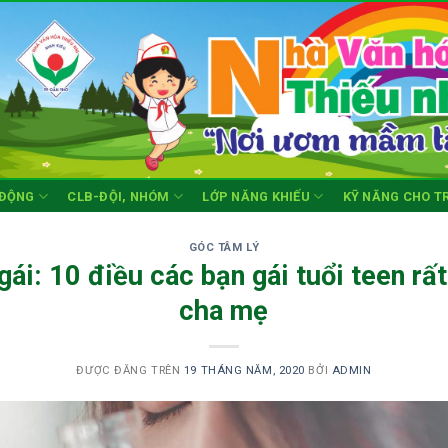
 ĐỘNG
CLB-ĐỘI, NHÓM
LỚP NĂNG KHIẾU
KỸ NĂNG CHO T
GÓC TÂM LÝ
gái: 10 điều các bạn gái tuổi teen rấ
cha mẹ
ĐƯỢC ĐĂNG TRÊN
19 THÁNG NĂM, 2020
BỞI
ADMIN