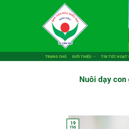
Skip
to
content
TRANG CHỦ
GIỚI THIỆU
TIN TỨC HOẠT
Nuôi dạy con 
19
Th5